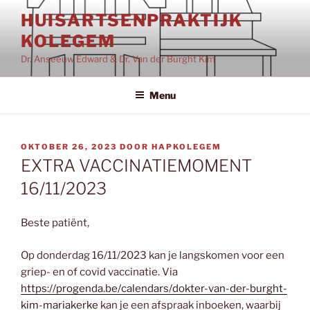
Ga
HUISARTSENPRAKTIJK
naar
KOLEGEM
de
inhoud
Dr. Anseeuw Edward & Dr. Van der Burght Kim
Menu
GEPLAATST
OKTOBER 26, 2023
DOOR
HAPKOLEGEM
OP
EXTRA VACCINATIEMOMENT
16/11/2023
Beste patiënt,
Op donderdag 16/11/2023 kan je langskomen voor een
griep- en of covid vaccinatie. Via
https://progenda.be/calendars/dokter-van-der-burght-
kim-mariakerke
kan je een afspraak inboeken, waarbij